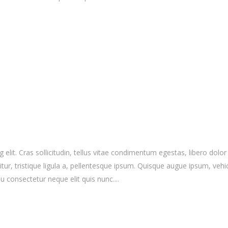
elit. Cras sollicitudin, tellus vitae condimentum egestas, libero dolor
r, tristique ligula a, pellentesque ipsum. Quisque augue ipsum, vehicula
 consectetur neque elit quis nunc....