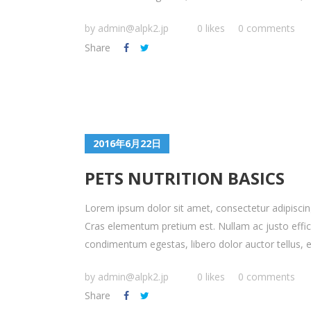
by
admin@alpk2.jp
0 likes
0 comments
Share
2016年6月22日
PETS NUTRITION BASICS
Lorem ipsum dolor sit amet, consectetur adipiscing 
Cras elementum pretium est. Nullam ac justo efficitu
condimentum egestas, libero dolor auctor tellus, eu
by
admin@alpk2.jp
0 likes
0 comments
Share