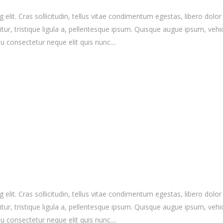
elit. Cras sollicitudin, tellus vitae condimentum egestas, libero dolor
r, tristique ligula a, pellentesque ipsum. Quisque augue ipsum, vehicula
 consectetur neque elit quis nunc....
elit. Cras sollicitudin, tellus vitae condimentum egestas, libero dolor
r, tristique ligula a, pellentesque ipsum. Quisque augue ipsum, vehicula
 consectetur neque elit quis nunc....