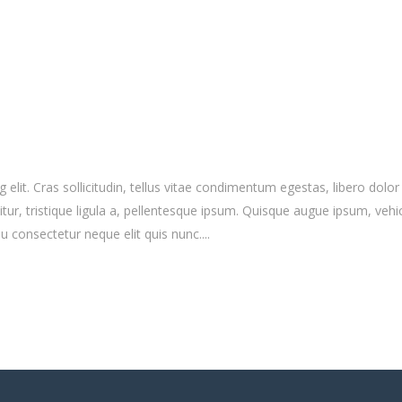
elit. Cras sollicitudin, tellus vitae condimentum egestas, libero dolor
r, tristique ligula a, pellentesque ipsum. Quisque augue ipsum, vehicula
 consectetur neque elit quis nunc....