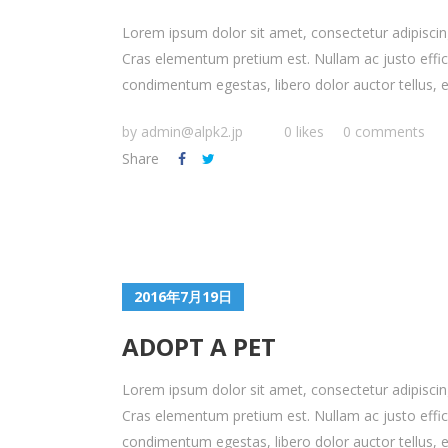
Lorem ipsum dolor sit amet, consectetur adipiscing 
Cras elementum pretium est. Nullam ac justo efficitu
condimentum egestas, libero dolor auctor tellus, eu
by
admin@alpk2.jp
0 likes
0 comments
Share
2016年7月19日
ADOPT A PET
Lorem ipsum dolor sit amet, consectetur adipiscing 
Cras elementum pretium est. Nullam ac justo efficitu
condimentum egestas, libero dolor auctor tellus, eu