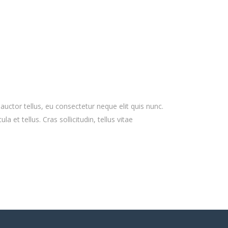
 auctor tellus, eu consectetur neque elit quis nunc.
 et tellus. Cras sollicitudin, tellus vitae