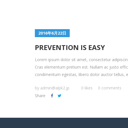
2016年6月22日
PREVENTION IS EASY
Lorem ipsum dolor sit amet, consectetur adipiscing 
Cras elementum pretium est. Nullam ac justo efficitu
condimentum egestas, libero dolor auctor tellus, eu
by
admin@alpk2.jp
0 likes
0 comments
Share