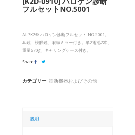
[K2D-0910] ハロゲン診断
フルセットNO.5001
ALPK2® ハロゲン診断フルセット NO.5001。
耳鏡、検眼鏡、喉頭ミラー付き。単2電池2本、
重量670g、キャリングケース付き。
Share:
カテゴリー:
診断機器およびその他
説明