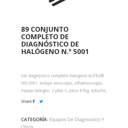
89 CONJUNTO
COMPLETO DE
DIAGNÓSTICO DE
HALÓGENO N.º 5001
Set diagnóstico completo halógeno ALPK2®
NO.5001. Incluye otoscopio, oftalmoscopio,
espejo laríngeo. 2 pilas C, peso 670g, estuche.
Share:
CATEGORÍA:
Equipos De Diagnostico Y
Otros