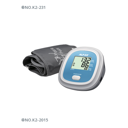
LEER MÁS
⑥NO.K2-231
LEER MÁS
④NO.K2-2015