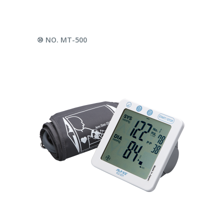
LEER MÁS
⑩ NO. MT-500